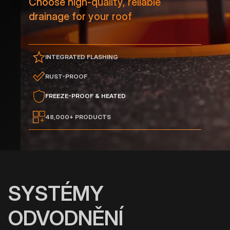
Choose high-quality, reliable
drainage for your roof
INTEGRATED FLASHING
RUST-PROOF
FREEZE-PROOF & HEATED
48,000+ PRODUCTS
SYSTÉMY
ODVODNĚNÍ